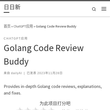
日日新
Skip to content
Search
主
首页
»
ChatGPT应用
»
Golang Code Review Buddy
CHATGPT应用
Golang Code Review
Buddy
来自
dailyAI
|
已发表
2023年11月28日
Provides in-depth Golang code reviews, explanations,
and fixes.
为此项目打分吧