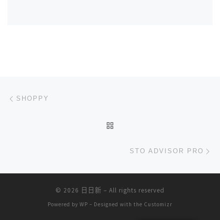
文章导航
上一篇
SHOPPY
返回文章列表
下
STO ADVISOR PRO
© 2026
日日新
– All rights reserved
Powered by
WP
– Designed with the
Customizr