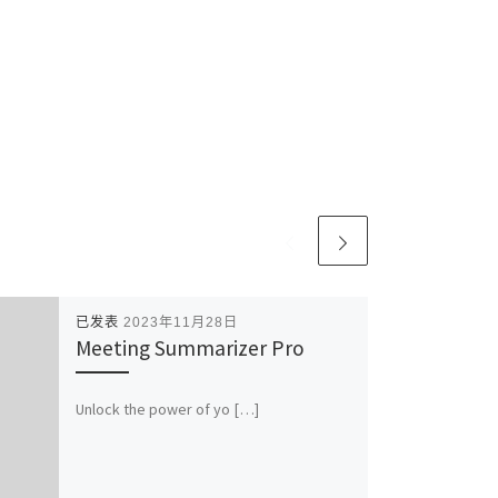
已发表
2023年11月28日
Meeting Summarizer Pro
Unlock the power of yo […]