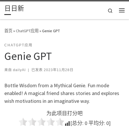
日日新
Skip to content
Search
主
首页
»
ChatGPT应用
»
Genie GPT
CHATGPT应用
Genie GPT
来自
dailyAI
|
已发表
2023年11月28日
Bottle Wisdom from a Mythical Genie. Fun mode
enabled! A magical friend shares stories and explores
wish motivations in an imaginative way.
为此项目打分吧
[总分:
0
平均分:
0
]