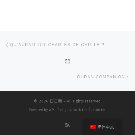
文章导航
上一篇
QU’AURAIT DIT CHARLES DE GAULLE ?
返回文章列表
下
QURAN COMPANION
© 2026
日日新
– All rights reserved
Powered by
WP
– Designed with the
Customizr
简体中文