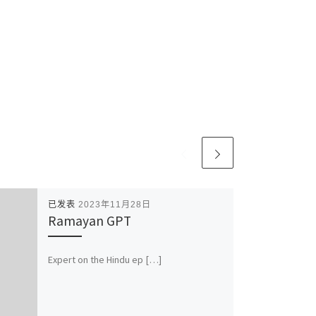
已发表
2023年11月28日
Ramayan GPT
Expert on the Hindu ep […]