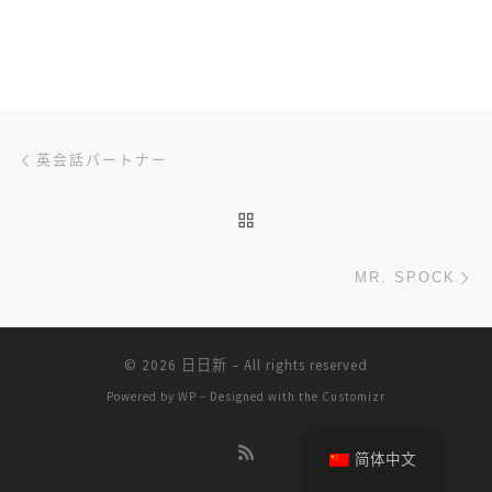
文章导航
上一篇
英会話パートナー
返回文章列表
下
MR. SPOCK
© 2026
日日新
– All rights reserved
Powered by
WP
– Designed with the
Customizr
简体中文