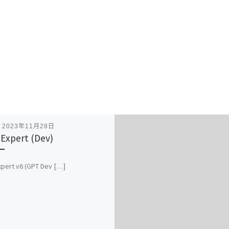
表
2023年11月28日
Expert (Dev)
pert v6 (GPT Dev […]