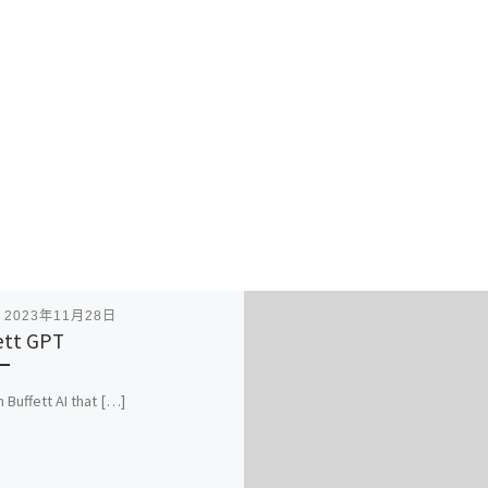
表
2023年11月28日
ett GPT
 Buffett AI that […]