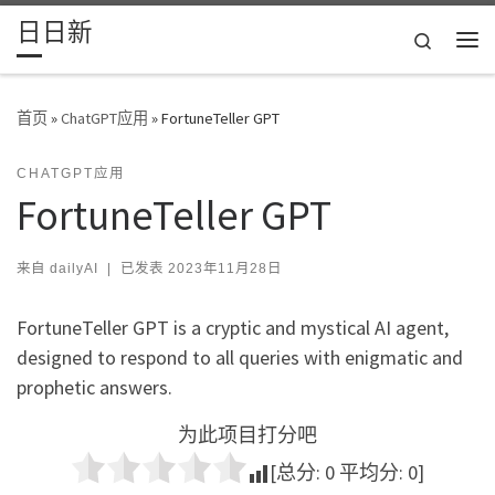
日日新
Skip to content
Search
主
首页
»
ChatGPT应用
»
FortuneTeller GPT
CHATGPT应用
FortuneTeller GPT
来自
dailyAI
|
已发表
2023年11月28日
FortuneTeller GPT is a cryptic and mystical AI agent,
designed to respond to all queries with enigmatic and
prophetic answers.
为此项目打分吧
[总分:
0
平均分:
0
]