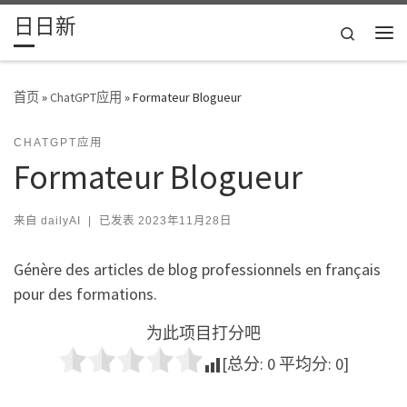
日日新
Skip to content
Search
主
首页
»
ChatGPT应用
»
Formateur Blogueur
CHATGPT应用
Formateur Blogueur
来自
dailyAI
|
已发表
2023年11月28日
Génère des articles de blog professionnels en français
pour des formations.
为此项目打分吧
[总分:
0
平均分:
0
]