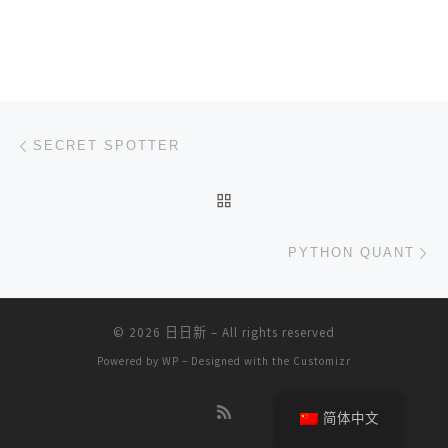
文章导航
上一篇
SECRET SPOTTER
返回文章列表
下
PYTHON QUANT
© 2026
日日新
– All rights reserved
Powered by
WP
– Designed with the
Customizr
简体中文