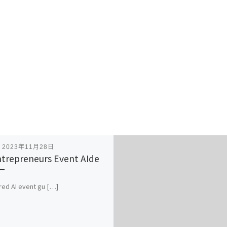
表
2023年11月28日
ntrepreneurs Event AIde
ored AI event gu […]