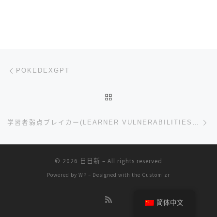
文章导航
上一篇
POKEDEXGPT
返回文章列表
下
学習者弱点ブレイカー(LEARNER VULNERABILITIES BREAKER)
© 2026
日日新
– All rights reserved
Powered by
WP
– Designed with the
Customizr
简体中文