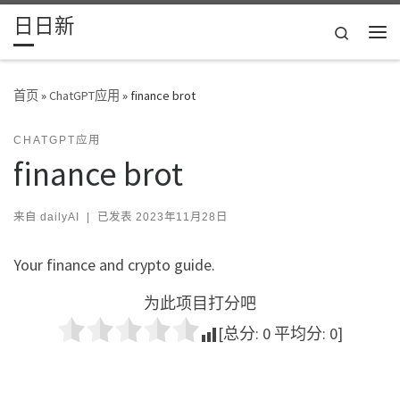
日日新
Skip to content
Search
主
首页
»
ChatGPT应用
»
finance brot
CHATGPT应用
finance brot
来自
dailyAI
|
已发表
2023年11月28日
Your finance and crypto guide.
为此项目打分吧
[总分:
0
平均分:
0
]