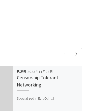
已发表
2023年11月28日
Censorship Tolerant
Networking
Specialized in Earl Ol […]