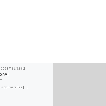
表
2023年11月28日
onAI
 in Software Tes […]