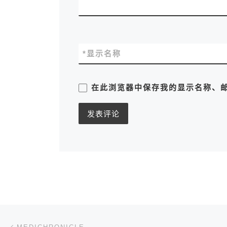
*
显示名称
在此浏览器中保存我的显示名称、
文章导航
上一篇