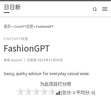
日日新
Skip to content
Search
主
首页
»
ChatGPT应用
»
FashionGPT
CHATGPT应用
FashionGPT
来自
dailyAI
|
已发表
2023年11月28日
Sassy, quirky advisor for everyday casual wear.
为此项目打分吧
[总分:
0
平均分:
0
]