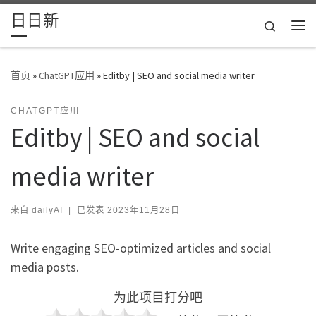
日日新
Skip to content
Search
主
首页
»
ChatGPT应用
»
Editby | SEO and social media writer
CHATGPT应用
Editby | SEO and social
media writer
来自
dailyAI
|
已发表
2023年11月28日
Write engaging SEO-optimized articles and social
media posts.
为此项目打分吧