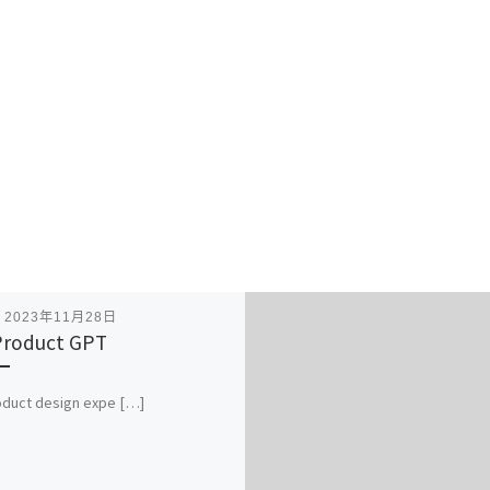
表
2023年11月28日
roduct GPT
oduct design expe […]