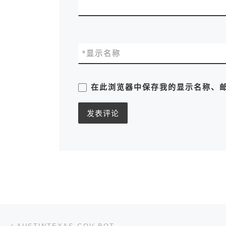
*
显示名称
在此浏览器中保存我的显示名称、
文章导航
上一篇