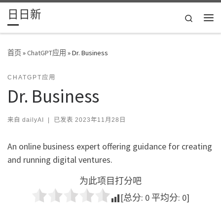
日日新
Skip to content
Search
主
首页
»
ChatGPT应用
»
Dr. Business
CHATGPT应用
Dr. Business
来自
dailyAI
|
已发表
2023年11月28日
An online business expert offering guidance for creating
and running digital ventures.
为此项目打分吧
[总分:
0
平均分:
0
]