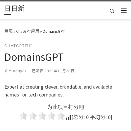
日日新
Skip to content
Search
主
首页
»
ChatGPT应用
»
DomainsGPT
CHATGPT应用
DomainsGPT
来自
dailyAI
|
已发表
2023年11月28日
Expert at creating clever, brandable, and available
names for tech companies.
为此项目打分吧
[总分:
0
平均分:
0
]