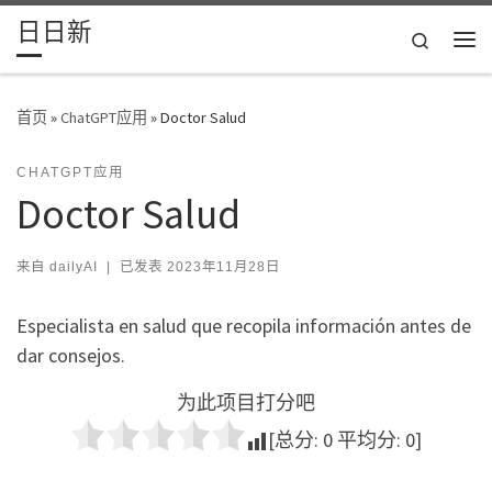
日日新
Skip to content
Search
主
首页
»
ChatGPT应用
»
Doctor Salud
CHATGPT应用
Doctor Salud
来自
dailyAI
|
已发表
2023年11月28日
Especialista en salud que recopila información antes de
dar consejos.
为此项目打分吧
[总分:
0
平均分:
0
]