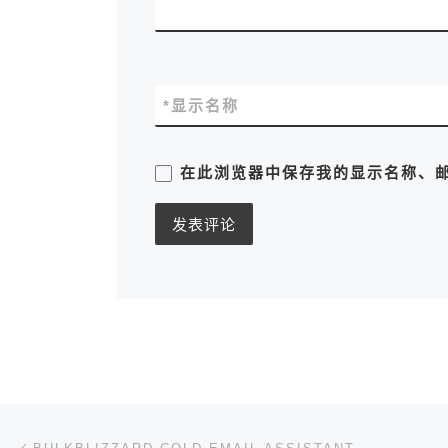
*
显示名称
在此浏览器中保存我的显示名称、
文章导航
上一篇