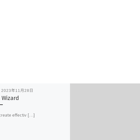
表
2023年11月28日
e Wizard
 create effectiv […]