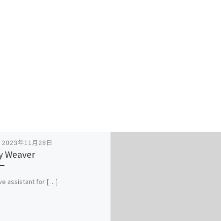
表
2023年11月28日
y Weaver
ve assistant for […]