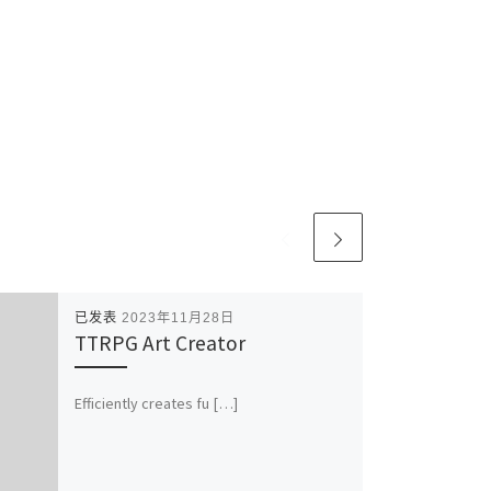
已发表
2023年11月28日
TTRPG Art Creator
Efficiently creates fu […]