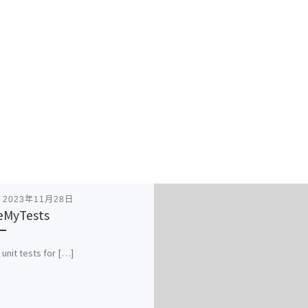
表
2023年11月28日
eMyTests
 unit tests for […]