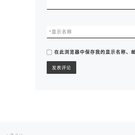
*
显示名称
在此浏览器中保存我的显示名称、
文章导航
上一篇