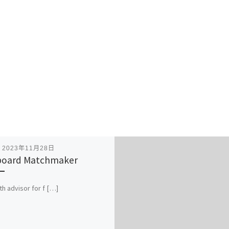
表
2023年11月28日
board Matchmaker
th advisor for f […]