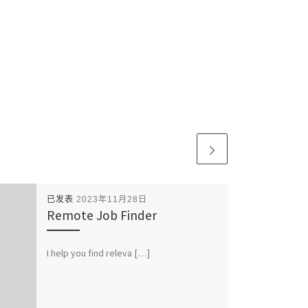
已发表
2023年11月28日
Remote Job Finder
I help you find releva […]