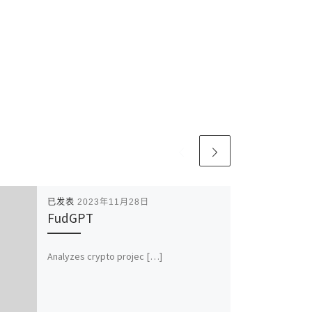
已发表
2023年11月28日
FudGPT
Analyzes crypto projec […]