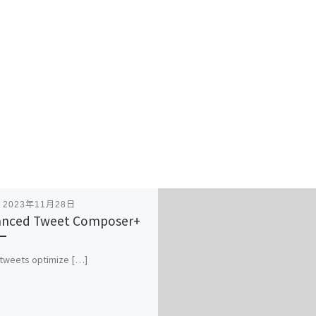
表
2023年11月28日
anced Tweet Composer+
 tweets optimize […]