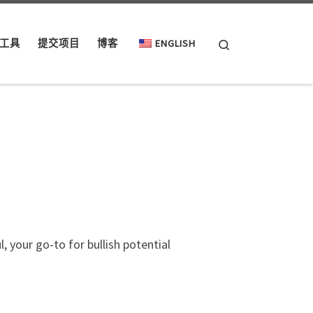
Search
工具
提交项目
博客
ENGLISH
 your go-to for bullish potential