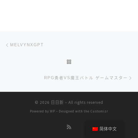
文章导航
上一篇
MELVYNXGPT
返回文章列表
下
RPG勇者VS魔王バトル ゲームマスター
© 2026
日日新
– All rights reserved
Powered by
WP
– Designed with the
Customizr
简体中文