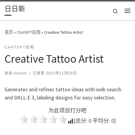
日日新
Skip to content
Search
主
首页
»
ChatGPT应用
»
Creative Tattoo Artist
CHATGPT应用
Creative Tattoo Artist
来自
dailyAI
|
已发表
2023年11月28日
Generates and refines tattoo ideas with web search
and DALL-E 3, labeling designs for easy selection.
为此项目打分吧
[总分:
0
平均分:
0
]