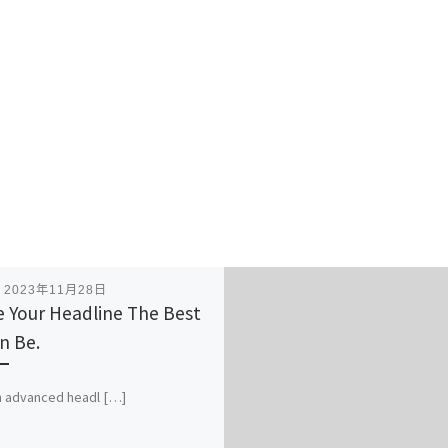
表
2023年11月28日
 Your Headline The Best
an Be.
n advanced headl […]