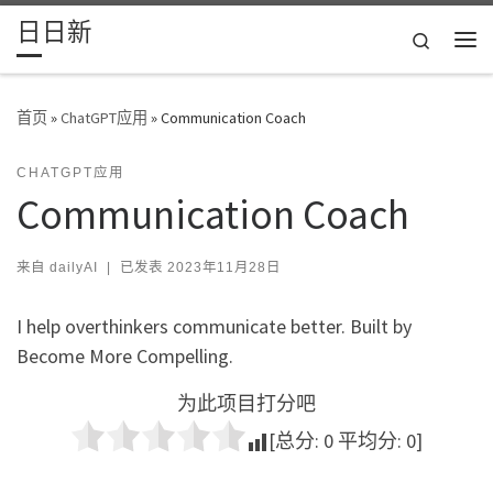
日日新
Skip to content
Search
主
首页
»
ChatGPT应用
»
Communication Coach
CHATGPT应用
Communication Coach
来自
dailyAI
|
已发表
2023年11月28日
I help overthinkers communicate better. Built by
Become More Compelling.
为此项目打分吧
[总分:
0
平均分:
0
]