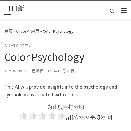
日日新
Skip to content
Search
主
首页
»
ChatGPT应用
»
Color Psychology
CHATGPT应用
Color Psychology
来自
dailyAI
|
已发表
2023年11月28日
This AI will provide insights into the psychology and
symbolism associated with colors.
为此项目打分吧
[总分:
0
平均分:
0
]