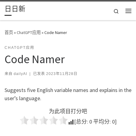
日日新
Skip to content
Search
主
首页
»
ChatGPT应用
»
Code Namer
CHATGPT应用
Code Namer
来自
dailyAI
|
已发表
2023年11月28日
Suggests five English variable names and explains in the
user’s language.
为此项目打分吧
[总分:
0
平均分:
0
]