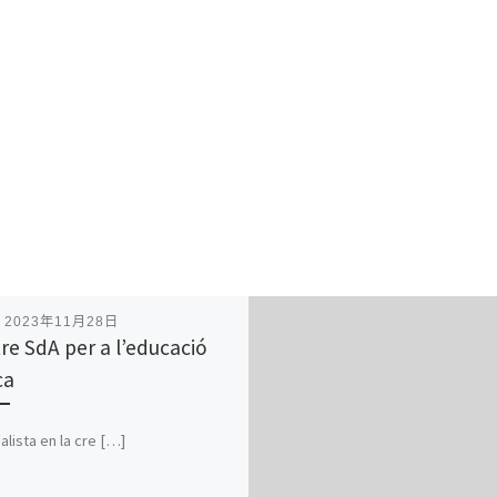
表
2023年11月28日
re SdA per a l’educació
ca
alista en la cre […]