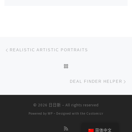
文章导航
上一篇
REALISTIC ARTISTIC PORTRAITS
返回文章列表
下
DEAL FINDER HELPER
© 2026
日日新
– All rights reserved
Powered by
WP
– Designed with the
Customizr
简体中文