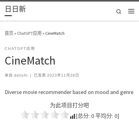
日日新
Skip to content
Search
主
首页
»
ChatGPT应用
»
CineMatch
CHATGPT应用
CineMatch
来自
dailyAI
|
已发表
2023年11月28日
Diverse movie recommender based on mood and genre
为此项目打分吧
[总分:
0
平均分:
0
]