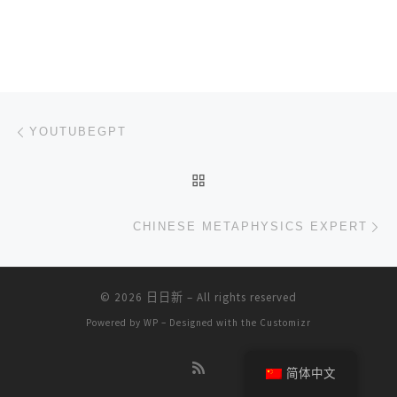
文章导航
上一篇
YOUTUBEGPT
返回文章列表
下
CHINESE METAPHYSICS EXPERT
© 2026
日日新
– All rights reserved
Powered by
WP
– Designed with the
Customizr
简体中文