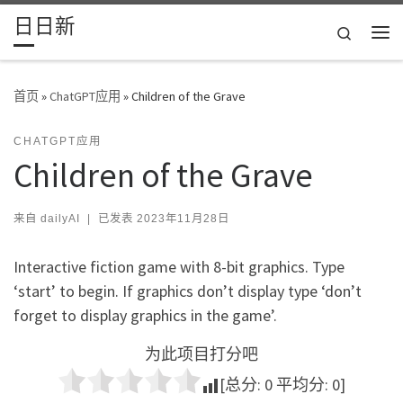
日日新
Skip to content
Search
主
首页
»
ChatGPT应用
»
Children of the Grave
CHATGPT应用
Children of the Grave
来自
dailyAI
|
已发表
2023年11月28日
Interactive fiction game with 8-bit graphics. Type
‘start’ to begin. If graphics don’t display type ‘don’t
forget to display graphics in the game’.
为此项目打分吧
[总分:
0
平均分:
0
]