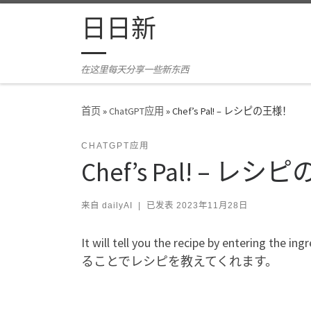
Skip to content
日日新
在这里每天分享一些新东西
首页
»
ChatGPT应用
»
Chef’s Pal! – レシピの王様！
CHATGPT应用
Chef’s Pal! – レ
来自
dailyAI
|
已发表
2023年11月28日
It will tell you the recipe by ente
ることでレシピを教えてくれます。