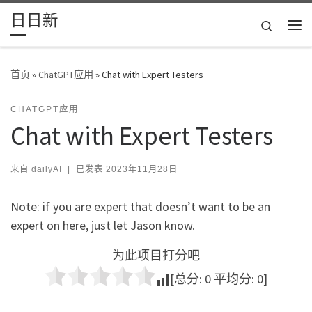
日日新
Skip to content
Search
主
首页
»
ChatGPT应用
»
Chat with Expert Testers
CHATGPT应用
Chat with Expert Testers
来自
dailyAI
|
已发表
2023年11月28日
Note: if you are expert that doesn’t want to be an
expert on here, just let Jason know.
为此项目打分吧
[总分:
0
平均分:
0
]