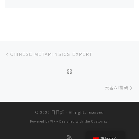
文章导航
上一篇
CHINESE METAPHYSICS EXPERT
返回文章列表
下
云客AI投研
© 2026
日日新
– All rights reserved
Powered by
WP
– Designed with the
Customizr