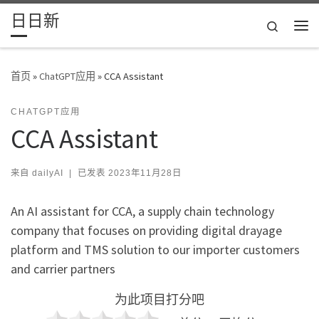
日日新
Skip to content
Search
主
首页
»
ChatGPT应用
»
CCA Assistant
CHATGPT应用
CCA Assistant
来自
dailyAI
|
已发表
2023年11月28日
An AI assistant for CCA, a supply chain technology
company that focuses on providing digital drayage
platform and TMS solution to our importer customers
and carrier partners
为此项目打分吧