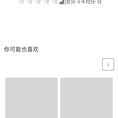
[总分:
0
平均分:
0
]
你可能也喜欢