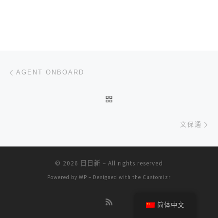
文章导航
上一篇
AGENT ONBOARD
返回文章列表
下
文保通
© 2026
日日新
– All rights reserved
Powered by
WP
– Designed with the
Customizr
简体中文