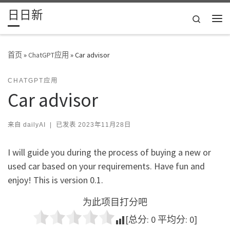
日日新
Skip to content
Search
主
首页
»
ChatGPT应用
»
Car advisor
CHATGPT应用
Car advisor
来自
dailyAI
|
已发表
2023年11月28日
I will guide you during the process of buying a new or
used car based on your requirements. Have fun and
enjoy! This is version 0.1.
为此项目打分吧
[总分:
0
平均分:
0
]