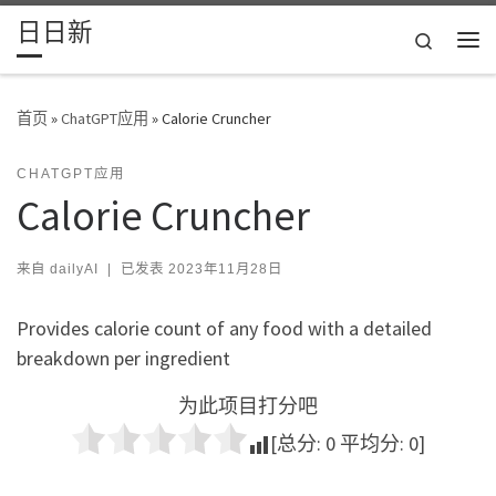
日日新
Skip to content
Search
主
首页
»
ChatGPT应用
»
Calorie Cruncher
CHATGPT应用
Calorie Cruncher
来自
dailyAI
|
已发表
2023年11月28日
Provides calorie count of any food with a detailed
breakdown per ingredient
为此项目打分吧
[总分:
0
平均分:
0
]