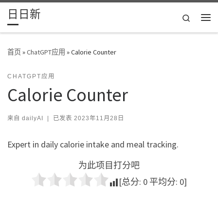
日日新
Skip to content
Search
主
首页
»
ChatGPT应用
»
Calorie Counter
CHATGPT应用
Calorie Counter
来自
dailyAI
|
已发表
2023年11月28日
Expert in daily calorie intake and meal tracking.
为此项目打分吧
[总分:
0
平均分:
0
]