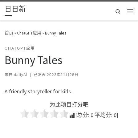
日日新
Skip to content
Search
主
首页
»
ChatGPT应用
»
Bunny Tales
CHATGPT应用
Bunny Tales
来自
dailyAI
|
已发表
2023年11月28日
A friendly storyteller for kids.
为此项目打分吧
[总分:
0
平均分:
0
]