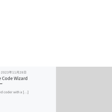
表
2023年11月28日
 Code Wizard
ed coder with a […]