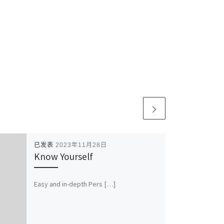
已发表
2023年11月28日
Know Yourself
Easy and in-depth Pers […]