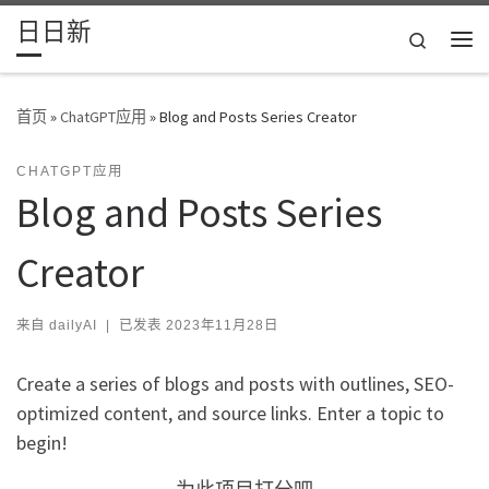
日日新
Skip to content
Search
主
首页
»
ChatGPT应用
»
Blog and Posts Series Creator
CHATGPT应用
Blog and Posts Series
Creator
来自
dailyAI
|
已发表
2023年11月28日
Create a series of blogs and posts with outlines, SEO-
optimized content, and source links. Enter a topic to
begin!