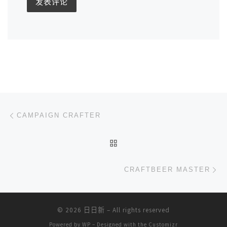
文章导航
上一篇
CAMPAIGN CRAFTER
返回文章列表
下
CRAFTBEER MASTER
© 2026
日日新
– All rights reserved
Powered by
WP
– Designed with the
Customizr