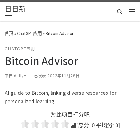
日日新
Skip to content
Search
主
首页
»
ChatGPT应用
»
Bitcoin Advisor
CHATGPT应用
Bitcoin Advisor
来自
dailyAI
|
已发表
2023年11月28日
AI guide to Bitcoin, linking diverse resources for
personalized learning.
为此项目打分吧
[总分:
0
平均分:
0
]