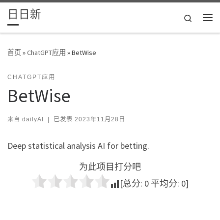
日日新
Skip to content
Search
主
首页
»
ChatGPT应用
»
BetWise
CHATGPT应用
BetWise
来自
dailyAI
|
已发表
2023年11月28日
Deep statistical analysis AI for betting.
为此项目打分吧
[总分:
0
平均分:
0
]