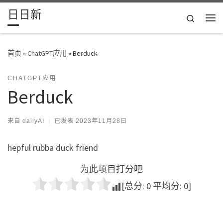
日日新
Skip to content
Search
主
首页
»
ChatGPT应用
»
Berduck
CHATGPT应用
Berduck
来自
dailyAI
|
已发表
2023年11月28日
hepful rubba duck friend
为此项目打分吧
[总分:
0
平均分:
0
]