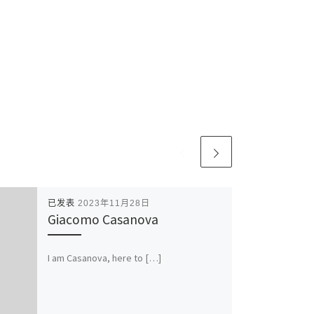
已发表
2023年11月28日
Giacomo Casanova
I am Casanova, here to […]