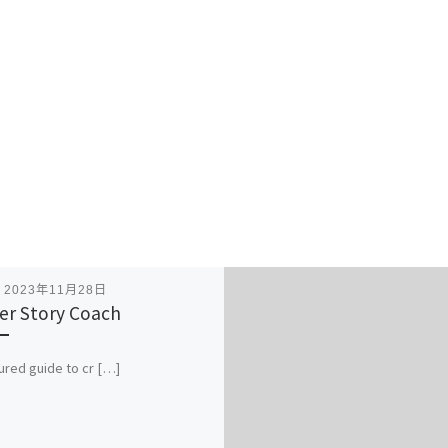
表
2023年11月28日
er Story Coach
ured guide to cr […]