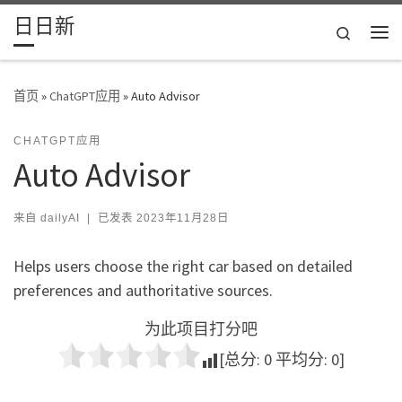
日日新
Skip to content
Search
主
首页
»
ChatGPT应用
»
Auto Advisor
CHATGPT应用
Auto Advisor
来自
dailyAI
|
已发表
2023年11月28日
Helps users choose the right car based on detailed
preferences and authoritative sources.
为此项目打分吧
[总分:
0
平均分:
0
]