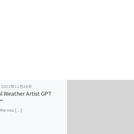
表
2023年11月28日
al Weather Artist GPT
 the visu […]