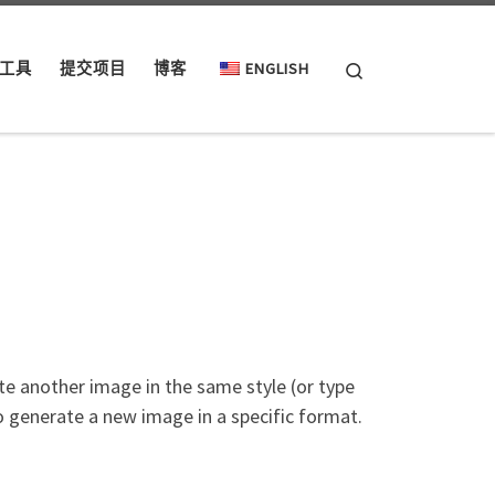
Search
工具
提交项目
博客
ENGLISH
te another image in the same style (or type
 to generate a new image in a specific format.