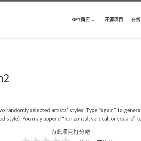
GPT商店
开源项目
在线
th2
 randomly selected artists’ styles. Type “again” to genera
ated style). You may append “horizontal, vertical, or square”
为此项目打分吧