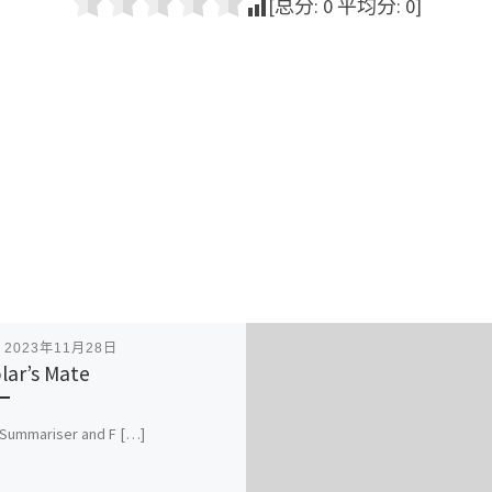
[总分:
0
平均分:
0
]
表
2023年11月28日
lar’s Mate
 Summariser and F […]