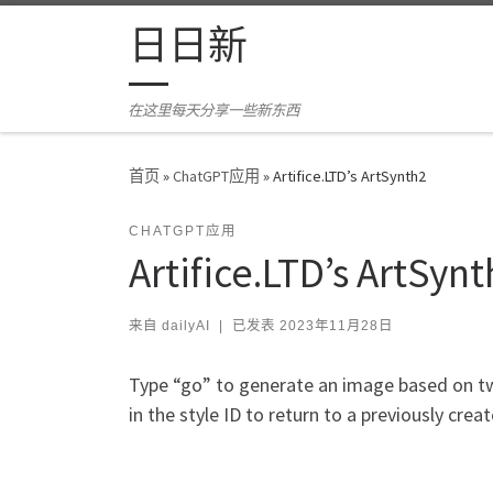
Skip to content
日日新
在这里每天分享一些新东西
首页
»
ChatGPT应用
»
Artifice.LTD’s ArtSynth2
CHATGPT应用
Artifice.LTD’s ArtSyn
来自
dailyAI
|
已发表
2023年11月28日
Type “go” to generate an image based on two
in the style ID to return to a previously cre